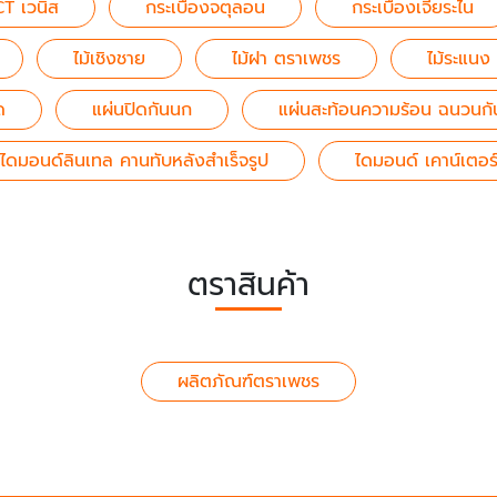
CT เวนิส
กระเบื้องจตุลอน
กระเบื้องเจียระไน
ไม้เชิงชาย
ไม้ฝา ตราเพชร
ไม้ระแนง 
ด
แผ่นปิดกันนก
แผ่นสะท้อนความร้อน ฉนวนกั
ไดมอนด์ลินเทล คานทับหลังสำเร็จรูป
ไดมอนด์ เคาน์เตอร
ตราสินค้า
ผลิตภัณฑ์ตราเพชร