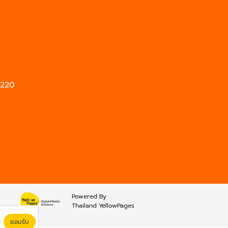
0220
Powered By
Thailand YellowPages
ยอมรับ