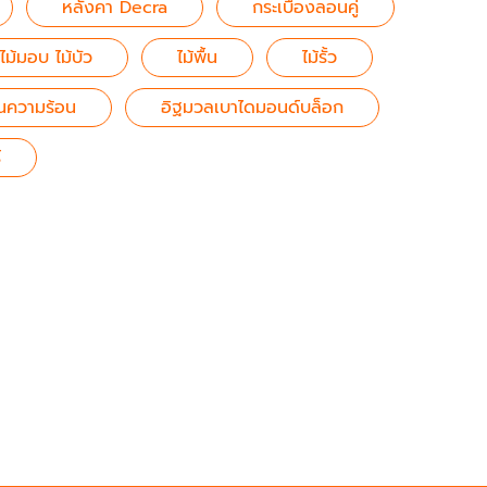
หลังคา Decra
กระเบื้องลอนคู่
ไม้มอบ ไม้บัว
ไม้พื้น
ไม้รั้ว
นความร้อน
อิฐมวลเบาไดมอนด์บล็อก
์